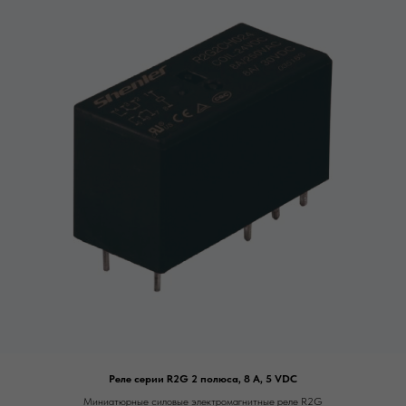
Реле серии R2G 2 полюса, 8 А, 5 VDC
Миниатюрные силовые электромагнитные реле R2G