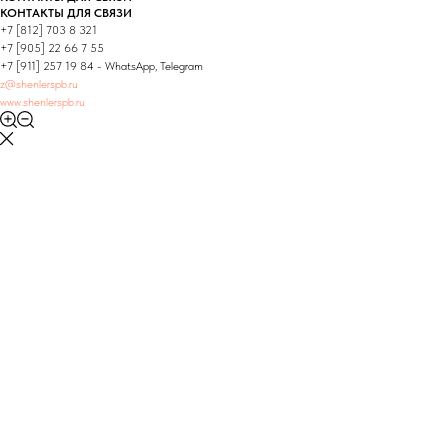
КОНТАКТЫ ДЛЯ СВЯЗИ
+7 [812] 703 8 321
+7 [905] 22 66 7 55
+7 [911] 257 19 84 - WhatsApp, Telegram
z@shenlerspb.ru
www.shenlerspb.ru