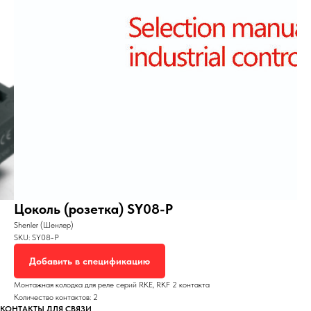
Цоколь (розетка) SY08-P
Shenler (Шенлер)
SKU:
SY08-P
Добавить в спецификацию
Монтажная колодка для реле серий RKE, RKF 2 контакта
Количество контактов: 2
КОНТАКТЫ ДЛЯ СВЯЗИ