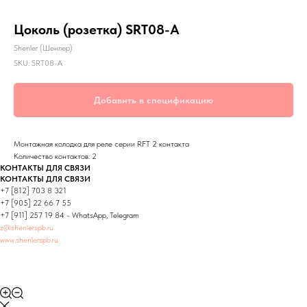
Цоколь (розетка) SRT08-A
Shenler (Шенлер)
SKU:
SRT08-A
Добавить в спецификацию
Монтажная колодка для реле серии RFT 2 контакта
Количество контактов: 2
КОНТАКТЫ ДЛЯ СВЯЗИ
КОНТАКТЫ ДЛЯ СВЯЗИ
+7 [812] 703 8 321
+7 [905] 22 66 7 55
+7 [911] 257 19 84 - WhatsApp, Telegram
z@shenlerspb.ru
www.shenlerspb.ru