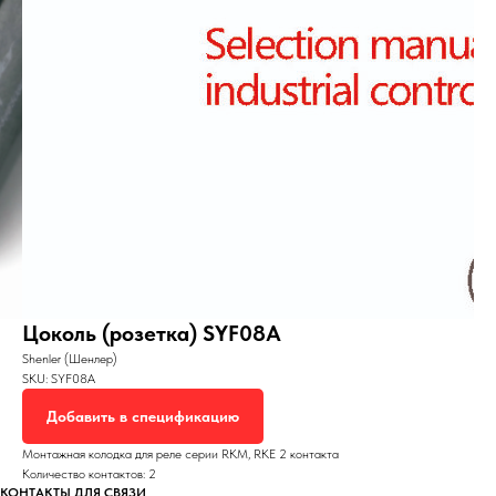
Цоколь (розетка) SYF08A
Shenler (Шенлер)
SKU:
SYF08A
Добавить в спецификацию
Монтажная колодка для реле серии RKM, RKE 2 контакта
Количество контактов: 2
КОНТАКТЫ ДЛЯ СВЯЗИ