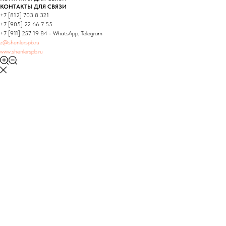
КОНТАКТЫ ДЛЯ СВЯЗИ
+7 [812] 703 8 321
+7 [905] 22 66 7 55
+7 [911] 257 19 84 - WhatsApp, Telegram
z@shenlerspb.ru
www.shenlerspb.ru