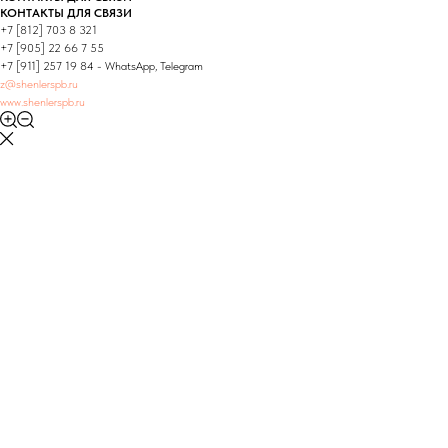
КОНТАКТЫ ДЛЯ СВЯЗИ
+7 [812] 703 8 321
+7 [905] 22 66 7 55
+7 [911] 257 19 84 - WhatsApp, Telegram
z@shenlerspb.ru
www.shenlerspb.ru