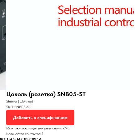
Цоколь (розетка) SNB05-ST
Shenler (Шенлер)
SKU:
SNB05-ST
Добавить в спецификацию
Монтажная колодка для реле серии RNC
Количество контактов: 1
КОНТАКТЫ ДЛЯ СВЯЗИ