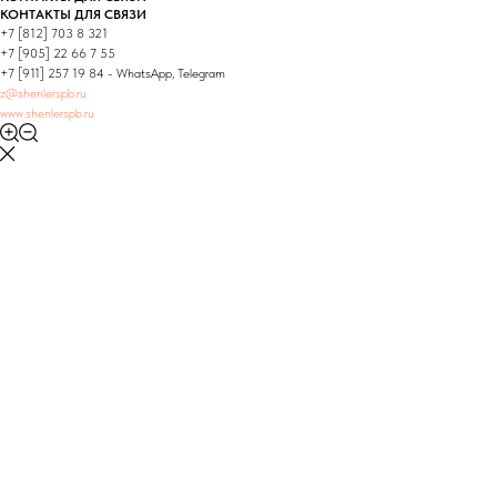
КОНТАКТЫ ДЛЯ СВЯЗИ
+7 [812] 703 8 321
+7 [905] 22 66 7 55
+7 [911] 257 19 84 - WhatsApp, Telegram
z@shenlerspb.ru
www.shenlerspb.ru