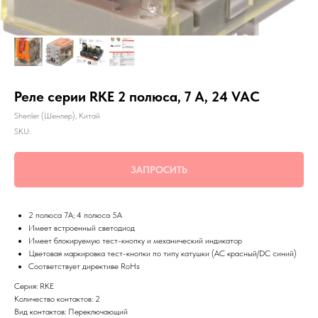
Реле серии RKE 2 полюса, 7 А, 24 VAC
Shenler (Шенлер), Китай
SKU:
ЗАПРОСИТЬ
2 полюса 7A; 4 полюса 5А
Имеет встроенный светодиод
Имеет блокируемую тест-кнопку и механический индикатор
Цветовая маркировка тест-кнопки по типу катушки (AC красный/DC синий)
Соответствует директиве RoHs
Серия: RKE
Количество контактов: 2
Вид контактов: Переключающий