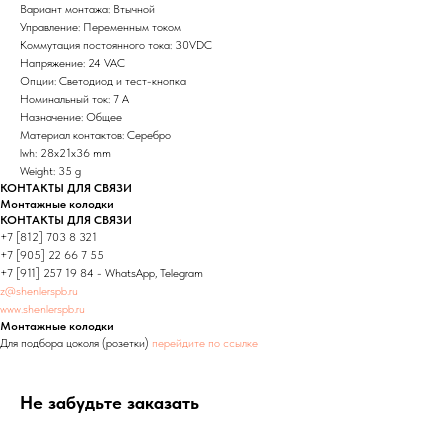
Вариант монтажа: Втычной
Управление: Переменным током
Коммутация постоянного тока: 30VDC
Напряжение: 24 VAC
Опции: Светодиод и тест-кнопка
Номинальный ток: 7 А
Назначение: Общее
Материал контактов: Серебро
lwh: 28x21x36 mm
Weight: 35 g
КОНТАКТЫ ДЛЯ СВЯЗИ
Монтажные колодки
КОНТАКТЫ ДЛЯ СВЯЗИ
+7 [812] 703 8 321
+7 [905] 22 66 7 55
+7 [911] 257 19 84 - WhatsApp, Telegram
z@shenlerspb.ru
www.shenlerspb.ru
Монтажные колодки
Для подбора цоколя (розетки)
перейдите по ссылке
Не забудьте заказать