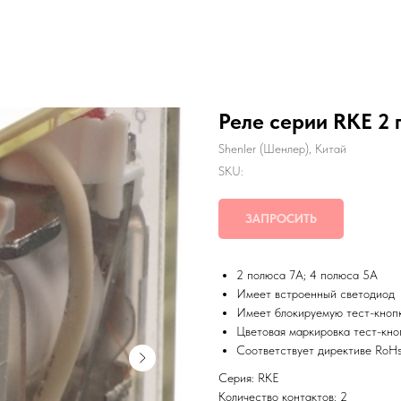
Реле серии RKE 2 п
Shenler (Шенлер), Китай
SKU:
ЗАПРОСИТЬ
2 полюса 7A; 4 полюса 5А
Имеет встроенный светодиод
Имеет блокируемую тест-кноп
Цветовая маркировка тест-кно
Соответствует директиве RoH
Серия: RKE
Количество контактов: 2