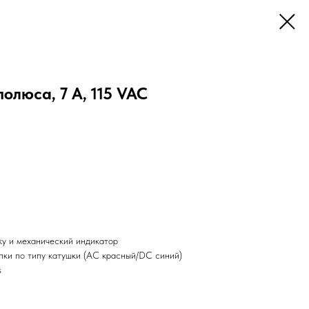
олюса, 7 А, 115 VAC
ку и механический индикатор
пки по типу катушки (AC красный/DC синий)
s