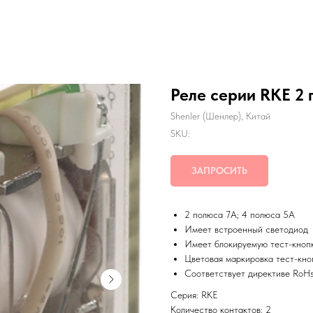
Реле серии RKE 2 
Shenler (Шенлер), Китай
SKU:
ЗАПРОСИТЬ
2 полюса 7A; 4 полюса 5А
Имеет встроенный светодиод
Имеет блокируемую тест-кноп
Цветовая маркировка тест-кно
Соответствует директиве RoH
Серия: RKE
Количество контактов: 2