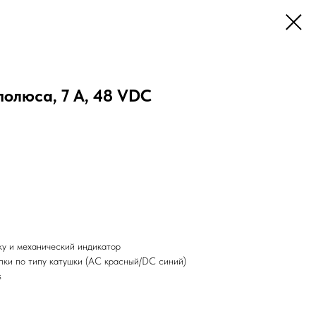
полюса, 7 А, 48 VDC
ку и механический индикатор
пки по типу катушки (AC красный/DC синий)
s