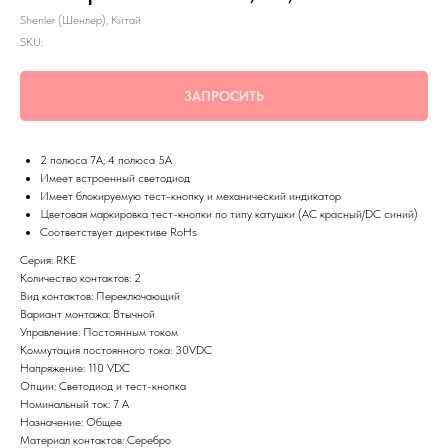
Shenler (Шенлер), Китай
SKU:
ЗАПРОСИТЬ
2 полюса 7A; 4 полюса 5А
Имеет встроенный светодиод
Имеет блокируемую тест-кнопку и механический индикатор
Цветовая маркировка тест-кнопки по типу катушки (AC красный/DC синий)
Соответствует директиве RoHs
Серия: RKE
Количество контактов: 2
Вид контактов: Переключающий
Вариант монтажа: Втычной
Управление: Постоянным током
Коммутация постоянного тока: 30VDC
Напряжение: 110 VDC
Опции: Светодиод и тест-кнопка
Номинальный ток: 7 А
Назначение: Общее
Материал контактов: Серебро