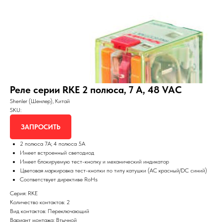
Реле серии RKE 2 полюса, 7 А, 48 VAC
Shenler (Шенлер), Китай
SKU:
ЗАПРОСИТЬ
2 полюса 7A; 4 полюса 5А
Имеет встроенный светодиод
Имеет блокируемую тест-кнопку и механический индикатор
Цветовая маркировка тест-кнопки по типу катушки (AC красный/DC синий)
Соответствует директиве RoHs
Серия: RKE
Количество контактов: 2
Вид контактов: Переключающий
Вариант монтажа: Втычной