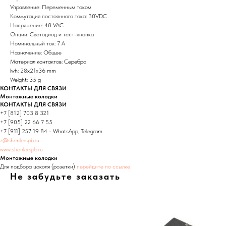
Управление: Переменным током
Коммутация постоянного тока: 30VDC
Напряжение: 48 VAC
Опции: Светодиод и тест-кнопка
Номинальный ток: 7 А
Назначение: Общее
Материал контактов: Серебро
lwh: 28x21x36 mm
Weight: 35 g
КОНТАКТЫ ДЛЯ СВЯЗИ
Монтажные колодки
КОНТАКТЫ ДЛЯ СВЯЗИ
+7 [812] 703 8 321
+7 [905] 22 66 7 55
+7 [911] 257 19 84 - WhatsApp, Telegram
z@shenlerspb.ru
www.shenlerspb.ru
Монтажные колодки
Для подбора цоколя (розетки)
перейдите по ссылке
Не забудьте заказать