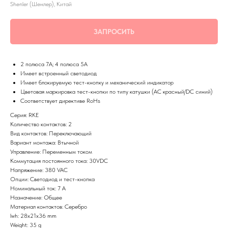
Shenler (Шенлер), Китай
ЗАПРОСИТЬ
2 полюса 7A; 4 полюса 5А
Имеет встроенный светодиод
Имеет блокируемую тест-кнопку и механический индикатор
Цветовая маркировка тест-кнопки по типу катушки (AC красный/DC синий)
Соответствует директиве RoHs
Серия: RKE
Количество контактов: 2
Вид контактов: Переключающий
Вариант монтажа: Втычной
Управление: Переменным током
Коммутация постоянного тока: 30VDC
Напряжение: 380 VAC
Опции: Светодиод и тест-кнопка
Номинальный ток: 7 А
Назначение: Общее
Материал контактов: Серебро
lwh: 28x21x36 mm
Weight: 35 g