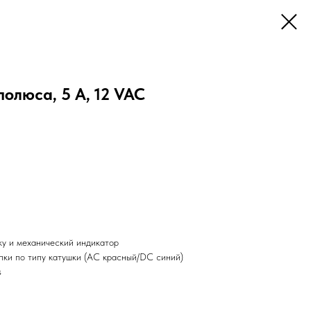
полюса, 5 А, 12 VAC
ку и механический индикатор
пки по типу катушки (AC красный/DC синий)
s