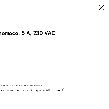
полюса, 5 А, 230 VAC
ку и механический индикатор
пки по типу катушки (AC красный/DC синий)
s