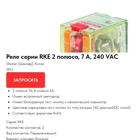
Реле серии RKE 2 полюса, 7 А, 240 VAC
Shenler (Шенлер), Китай
SKU:
ЗАПРОСИТЬ
2 полюса 7A; 4 полюса 5А
Имеет встроенный светодиод
Имеет блокируемую тест-кнопку и механический индикатор
Цветовая маркировка тест-кнопки по типу катушки (AC красный/DC синий)
Соответствует директиве RoHs
Серия: RKE
Количество контактов: 2
Вид контактов: Переключающий
Вариант монтажа: Втычной