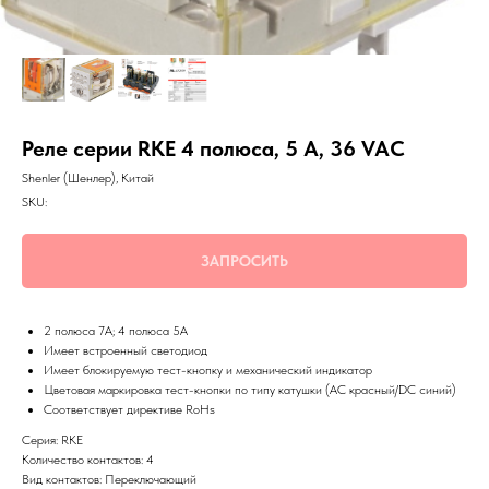
Реле серии RKE 4 полюса, 5 А, 36 VAC
Shenler (Шенлер), Китай
SKU:
ЗАПРОСИТЬ
2 полюса 7A; 4 полюса 5А
Имеет встроенный светодиод
Имеет блокируемую тест-кнопку и механический индикатор
Цветовая маркировка тест-кнопки по типу катушки (AC красный/DC синий)
Соответствует директиве RoHs
Серия: RKE
Количество контактов: 4
Вид контактов: Переключающий