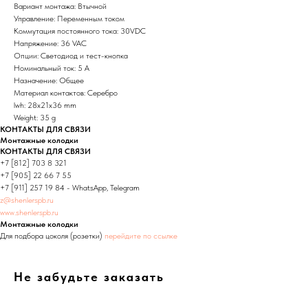
Вариант монтажа: Втычной
Управление: Переменным током
Коммутация постоянного тока: 30VDC
Напряжение: 36 VAC
Опции: Светодиод и тест-кнопка
Номинальный ток: 5 А
Назначение: Общее
Материал контактов: Серебро
lwh: 28x21x36 mm
Weight: 35 g
КОНТАКТЫ ДЛЯ СВЯЗИ
Монтажные колодки
КОНТАКТЫ ДЛЯ СВЯЗИ
+7 [812] 703 8 321
+7 [905] 22 66 7 55
+7 [911] 257 19 84 - WhatsApp, Telegram
z@shenlerspb.ru
www.shenlerspb.ru
Монтажные колодки
Для подбора цоколя (розетки)
перейдите по ссылке
Не забудьте заказать