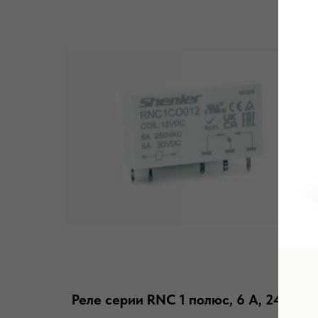
Реле серии RNC 1 полюс, 6 А, 24 VDC