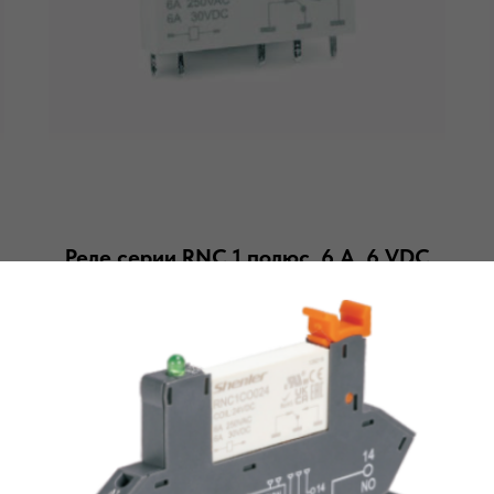
Реле серии RNC 1 полюс, 6 А, 6 VDC
Миниатюрные интерфейсные электромагнитные реле RNC
Подробнее