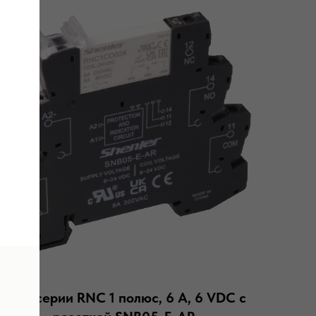
Реле серии RNC 1 полюс, 6 А, 6 VDC с