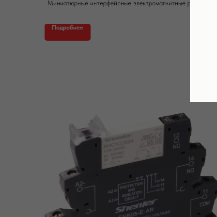
Миниатюрные интерфейсные электромагнитные реле RNC
Подробнее