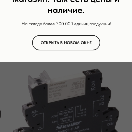
розеткой SNB05-E-AR
наличие.
Миниатюрные интерфейсные электромагнитные реле RNC
На складе более 300 000 единиц продукции!
Подробнее
ОТКРЫТЬ В НОВОМ ОКНЕ