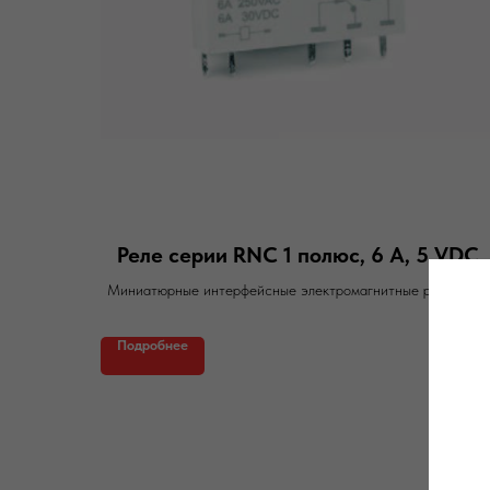
Реле серии RNC 1 полюс, 6 А, 5 VDC
Миниатюрные интерфейсные электромагнитные реле RNC
Подробнее