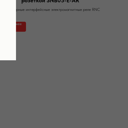
розеткой SNB05-E-AR
Миниатюрные интерфейсные электромагнитные реле RNC
Подробнее