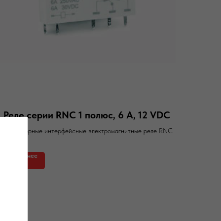
Реле серии RNC 1 полюс, 6 А, 12 VDC
Миниатюрные интерфейсные электромагнитные реле RNC
Подробнее