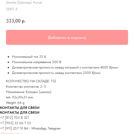
Shenler (Шенлер), Китай
SEB11-E
333,00
р.
Добавить в корзину
Номинальный ток 25 А
Номинальное напряжение 500 В
Диэлектрическая прочность между катушкой и контактами 4000 В/мин
Диэлектрическая прочность между контактами 2500 В/мин
КОЛИЧЕСТВО НА СКЛАДЕ: 752
Количество контактов: 2-3
Назначение: Колодки (цоколи)
lwh: 92x39x31 mm
Weight: 64 g
КОНТАКТЫ ДЛЯ СВЯЗИ
КОНТАКТЫ ДЛЯ СВЯЗИ
+7 [812] 703 8 321
+7 [905] 22 66 7 55
+7 [911] 257 19 84 - WhatsApp, Telegram
z@shenlerspb.ru