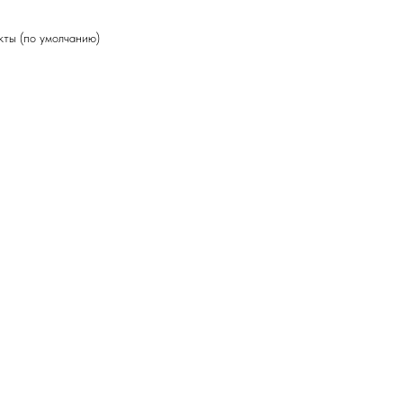
1
ты (по умолчанию)