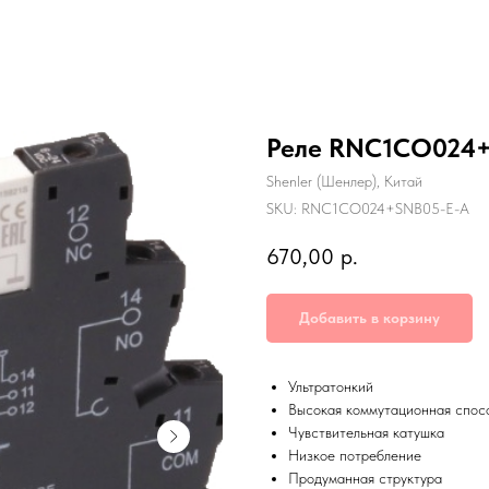
Реле RNC1CO024
Shenler (Шенлер), Китай
SKU:
RNC1CO024+SNB05-E-A
670,00
р.
Добавить в корзину
Ультратонкий
Высокая коммутационная спос
Чувствительная катушка
Низкое потребление
Продуманная структура