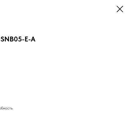
+SNB05-E-A
обность