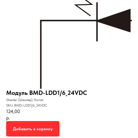
Модуль BMD-LDD1/6_24VDC
Shenler (Шенлер), Китай
SKU:
BMD-LDD1/6_24VDC
124,00
р.
Добавить в корзину