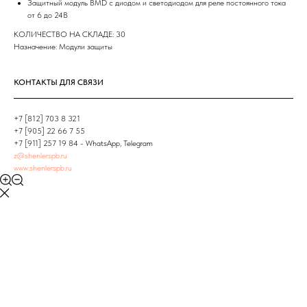
Защитный модуль BMD с диодом и светодиодом для реле постоянного тока
от 6 до 24В
КОЛИЧЕСТВО НА СКЛАДЕ: 30
Назначение: Модули защиты
КОНТАКТЫ ДЛЯ СВЯЗИ
+7 [812] 703 8 321
+7 [905] 22 66 7 55
+7 [911] 257 19 84 - WhatsApp, Telegram
z@shenlerspb.ru
www.shenlerspb.ru