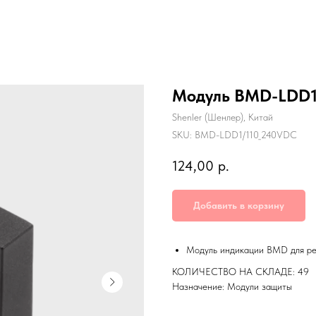
Модуль BMD-LDD1
Shenler (Шенлер), Китай
SKU:
BMD-LDD1/110_240VDC
124,00
р.
Добавить в корзину
Модуль индикации BMD для рел
КОЛИЧЕСТВО НА СКЛАДЕ: 49
Назначение: Модули защиты