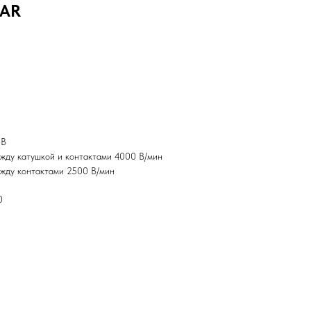
-AR
 В
жду катушкой и контактами 4000 В/мин
ежду контактами 2500 В/мин
0