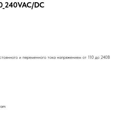
10_240VAC/DC
стоянного и переменного тока напряжением от 110 до 240В
ram