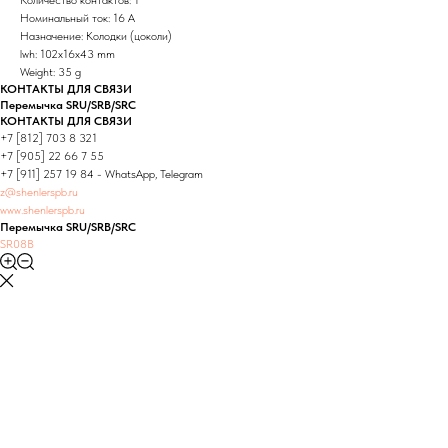
Количество контактов: 1
Номинальный ток: 16 А
Назначение: Колодки (цоколи)
lwh: 102x16x43 mm
Weight: 35 g
КОНТАКТЫ ДЛЯ СВЯЗИ
Перемычка SRU/SRB/SRC
КОНТАКТЫ ДЛЯ СВЯЗИ
+7 [812] 703 8 321
+7 [905] 22 66 7 55
+7 [911] 257 19 84 - WhatsApp, Telegram
z@shenlerspb.ru
www.shenlerspb.ru
Перемычка SRU/SRB/SRC
SR08B