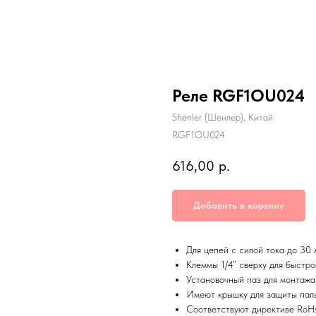
Реле RGF1OU024
Shenler (Шенлер), Китай
RGF1OU024
616,00
р.
Добавить в корзину
Для цепей с силой тока до 30
Клеммы 1/4” сверху для быстр
Установочный паз для монтажа
Имеют крышку для защиты пал
Соответствуют директиве RoH