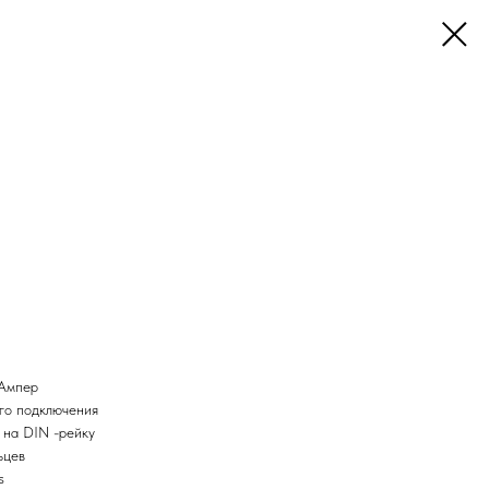
 Ампер
ого подключения
 на DIN -рейку
ьцев
s