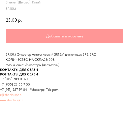
Shenler (Шенлер), Китай
SR15M
25,00
р.
Добавить в корзину
SR15M Фиксатор металлический SR15M для колодок SRB, SRC
КОЛИЧЕСТВО НА СКЛАДЕ: 998
Назначение: Фиксаторы (держатели)
КОНТАКТЫ ДЛЯ СВЯЗИ
КОНТАКТЫ ДЛЯ СВЯЗИ
+7 [812] 703 8 321
+7 [905] 22 66 7 55
+7 [911] 257 19 84 - WhatsApp, Telegram
z@shenlerspb.ru
www.shenlerspb.ru