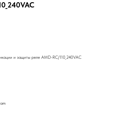
10_240VAC
икации и защиты реле AMD-RC/110_240VAC
ram