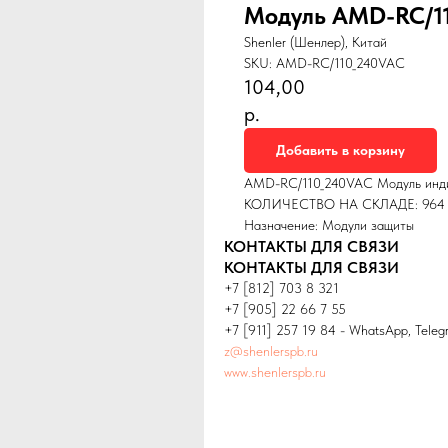
Модуль AMD-RC/1
Shenler (Шенлер), Китай
SKU:
AMD-RC/110_240VAC
104,00
р.
Добавить в корзину
AMD-RC/110_240VAC Модуль инд
КОЛИЧЕСТВО НА СКЛАДЕ: 964
Назначение: Модули защиты
КОНТАКТЫ ДЛЯ СВЯЗИ
КОНТАКТЫ ДЛЯ СВЯЗИ
+7 [812] 703 8 321
+7 [905] 22 66 7 55
+7 [911] 257 19 84 - WhatsApp, Teleg
z@shenlerspb.ru
www.shenlerspb.ru