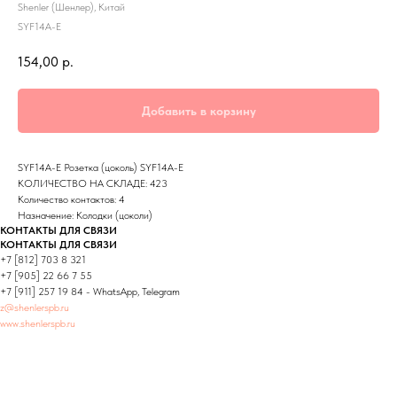
Shenler (Шенлер), Китай
SYF14A-E
154,00
р.
Добавить в корзину
SYF14A-E Розетка (цоколь) SYF14A-E
КОЛИЧЕСТВО НА СКЛАДЕ: 423
Количество контактов: 4
Назначение: Колодки (цоколи)
КОНТАКТЫ ДЛЯ СВЯЗИ
КОНТАКТЫ ДЛЯ СВЯЗИ
+7 [812] 703 8 321
+7 [905] 22 66 7 55
+7 [911] 257 19 84 - WhatsApp, Telegram
z@shenlerspb.ru
www.shenlerspb.ru