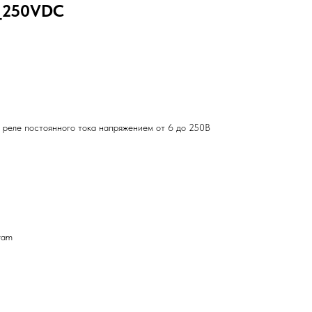
_250VDC
 реле постоянного тока напряжением от 6 до 250В
ram