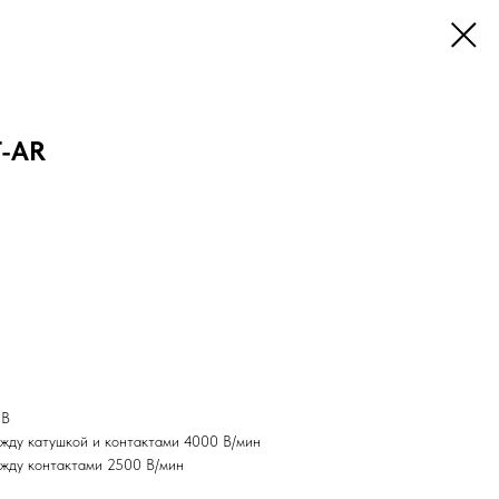
T-AR
 В
жду катушкой и контактами 4000 В/мин
ежду контактами 2500 В/мин