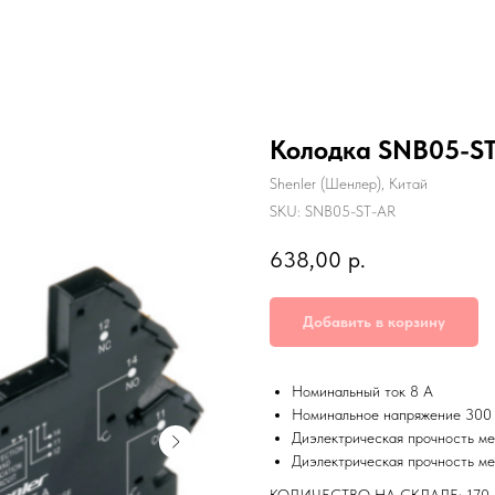
Колодка SNB05-S
Shenler (Шенлер), Китай
SKU:
SNB05-ST-AR
638,00
р.
Добавить в корзину
Номинальный ток 8 А
Номинальное напряжение 300
Диэлектрическая прочность ме
Диэлектрическая прочность м