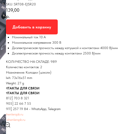
SKU:
SRT08-E/SR20
139,00
р.
Добавить в корзину
Номинальный ток 10 А
Номинальное напряжение 300 В
Диэлектрическая прочность между катушкой и контактами 4000 В/мин
Диэлектрическая прочность между контактами 2500 В/мин
КОЛИЧЕСТВО НА СКЛАДЕ: 989
Количество контактов: 2
Назначение: Колодки (цоколи)
lwh: 73x16x51 mm
Weight: 27 g
КОНТАКТЫ ДЛЯ СВЯЗИ
КОНТАКТЫ ДЛЯ СВЯЗИ
+7 [812] 703 8 321
+7 [905] 22 66 7 55
+7 [911] 257 19 84 - WhatsApp, Telegram
z@shenlerspb.ru
www.shenlerspb.ru