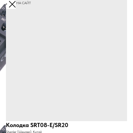
ПЕРЕЙТИ НА САЙТ
Колодка SRT08-E/SR20
Shenler (Шенлер), Китай