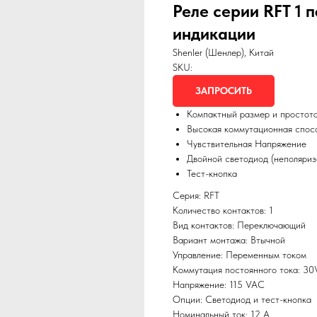
Реле серии RFT 1 п
индикации
Shenler (Шенлер), Китай
SKU:
ЗАПРОСИТЬ
Компактный размер и простот
Высокая коммутационная спос
Чувствительная Напряжение
Двойной светодиод (неполяри
Тест-кнопка
Серия: RFT
Количество контактов: 1
Вид контактов: Переключающий
Вариант монтажа: Втычной
Управление: Переменным током
Коммутация постоянного тока: 3
Напряжение: 115 VAC
Опции: Светодиод и тест-кнопка
Номинальный ток: 12 А