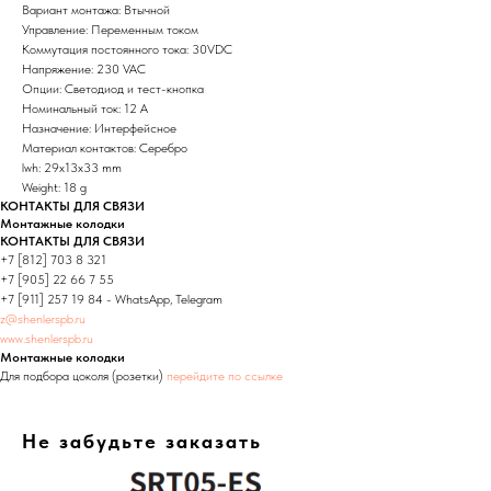
Вариант монтажа: Втычной
Управление: Переменным током
Коммутация постоянного тока: 30VDC
Напряжение: 230 VAC
Опции: Светодиод и тест-кнопка
Номинальный ток: 12 А
Назначение: Интерфейсное
Материал контактов: Серебро
lwh: 29x13x33 mm
Weight: 18 g
КОНТАКТЫ ДЛЯ СВЯЗИ
Монтажные колодки
КОНТАКТЫ ДЛЯ СВЯЗИ
+7 [812] 703 8 321
+7 [905] 22 66 7 55
+7 [911] 257 19 84 - WhatsApp, Telegram
z@shenlerspb.ru
www.shenlerspb.ru
Монтажные колодки
Для подбора цоколя (розетки)
перейдите по ссылке
Не забудьте заказать