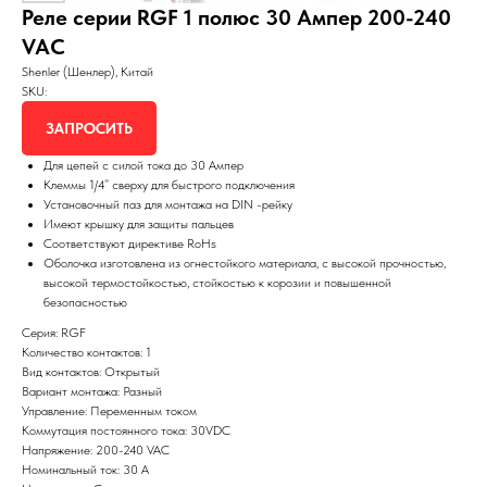
Реле серии RGF 1 полюс 30 Aмпер 200-240
VAC
Shenler (Шенлер), Китай
SKU:
ЗАПРОСИТЬ
Для цепей с силой тока до 30 Ампер
Клеммы 1/4” сверху для быстрого подключения
Установочный паз для монтажа на DIN -рейку
Имеют крышку для защиты пальцев
Соответствуют директиве RoHs
Оболочка изготовлена из огнестойкого материала, с высокой прочностью,
высокой термостойкостью, стойкостью к корозии и повышенной
безопасностью
Серия: RGF
Количество контактов: 1
Вид контактов: Открытый
Вариант монтажа: Разный
Управление: Переменным током
Коммутация постоянного тока: 30VDC
Напряжение: 200-240 VAC
Номинальный ток: 30 A