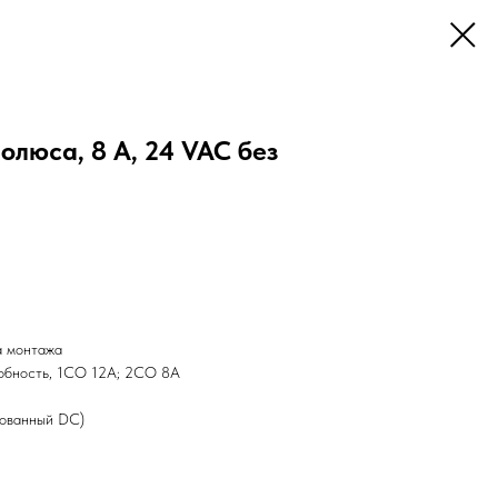
полюса, 8 А, 24 VAC без
а монтажа
обность, 1СО 12А; 2СО 8А
зованный DC)