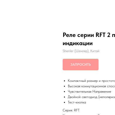
Реле серии RFT 2 
индикации
Shenler (Шенлер), Китай
ЗАПРОСИТЬ
Компактный размер и простот
Высокая коммутационная спос
Чувствительная Напряжение
Двойной светодиод (неполяри
Тест-кнопка
Серия: RFT