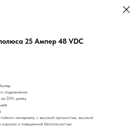
 полюса 25 Aмпер 48 VDC
 Ампер
ого подключения
 на DIN -рейку
ьцев
s
стойкого материала, с высокой прочностью, высокой
к корозии и повышенной безопасностью