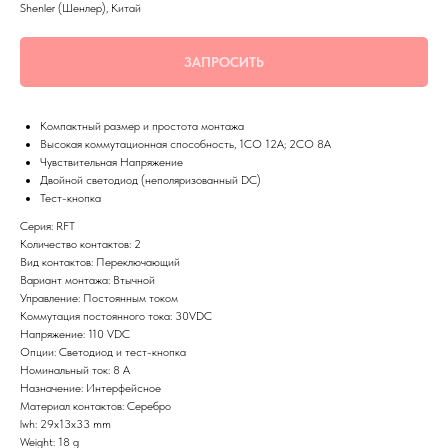
Shenler (Шенлер), Китай
ЗАПРОСИТЬ
Компактный размер и простота монтажа
Высокая коммутационная способность, 1СО 12А; 2СО 8А
Чувствительная Напряжение
Двойной светодиод (неполяризованный DC)
Тест-кнопка
Серия: RFT
Количество контактов: 2
Вид контактов: Переключающий
Вариант монтажа: Втычной
Управление: Постоянным током
Коммутация постоянного тока: 30VDC
Напряжение: 110 VDC
Опции: Светодиод и тест-кнопка
Номинальный ток: 8 А
Назначение: Интерфейсное
Материал контактов: Серебро
lwh: 29x13x33 mm
Weight: 18 g