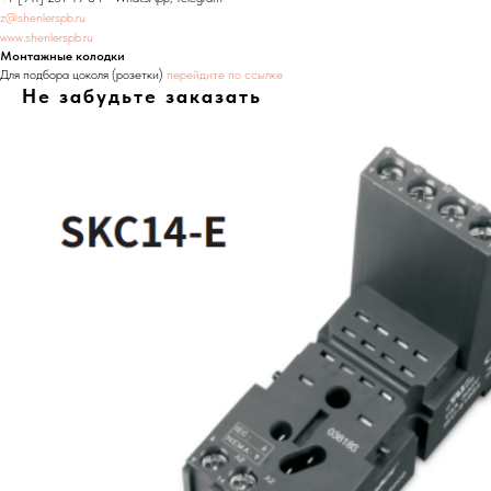
z@shenlerspb.ru
www.shenlerspb.ru
Монтажные колодки
Для подбора цоколя (розетки)
перейдите по ссылке
Не забудьте заказать