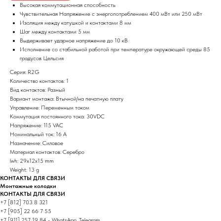
Высокая коммутационная способность
Чувствительная Напряжение с энергопотреблением 400 мВт или 250 мВт
Изоляция между катушкой и контактами 8 мм
Шаг между контактами 5 мм
Выдерживает ударное напряжение до 10 кВ
Исполнение со стабильной работой при температуре окружающей среды 85
градусов Цельсия
Серия: R2G
Количество контактов: 1
Вид контактов: Разный
Вариант монтажа: Втычной/на печатную плату
Управление: Переменным током
Коммутация постоянного тока: 30VDC
Напряжение: 115 VAC
Номинальный ток: 16 А
Назначение: Силовое
Материал контактов: Серебро
lwh: 29x12x15 mm
Weight: 13 g
КОНТАКТЫ ДЛЯ СВЯЗИ
Монтажные колодки
КОНТАКТЫ ДЛЯ СВЯЗИ
+7 [812] 703 8 321
+7 [905] 22 66 7 55
+7 [911] 257 19 84 - WhatsApp, Telegram