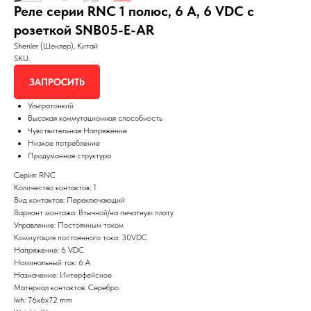
Реле серии RNC 1 полюс, 6 А, 6 VDC с
розеткой SNB05-E-AR
Shenler (Шенлер), Китай
SKU:
ЗАПРОСИТЬ
Ультратонкий
Высокая коммутационная способность
Чувствительная Напряжение
Низкое потребление
Продуманная структура
Серия: RNC
Количество контактов: 1
Вид контактов: Переключающий
Вариант монтажа: Втычной/на печатную плату
Управление: Постоянным током
Коммутация постоянного тока: 30VDC
Напряжение: 6 VDC
Номинальный ток: 6 А
Назначение: Интерфейсное
Материал контактов: Серебро
lwh: 76x6x72 mm