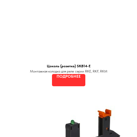
Цоколь (розетка) SKB14-E
Монтажная колодка для реле серии RKE, RKF, RKM
ПОДРОБНЕЕ