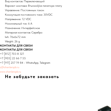
Вид контактов: Переключающий
Вариант монтажа: Втычной/на печатную плату
Управление: Постоянным током
Коммутация постоянного тока: 30VDC
Напряжение: 12 VDC
Номинальный ток: 6 А
Назначение: Интерфейсное
Материал контактов: Серебро
lwh: 76x6x72 mm
Weight: 26 g
КОНТАКТЫ ДЛЯ СВЯЗИ
КОНТАКТЫ ДЛЯ СВЯЗИ
+7 [812] 703 8 321
+7 [905] 22 66 7 55
+7 [911] 257 19 84 - WhatsApp, Telegram
z@shenlerspb.ru
www.shenlerspb.ru
Не забудьте заказать