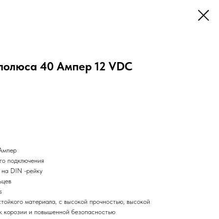
 полюса 40 Ампер 12 VDC
 Ампер
ого подключения
 на DIN -рейку
ьцев
s
стойкого материала, с высокой прочностью, высокой
к корозии и повышенной безопасностью