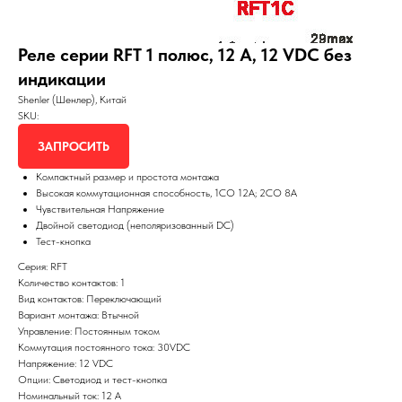
Реле серии RFT 1 полюс, 12 А, 12 VDC без
индикации
Shenler (Шенлер), Китай
SKU:
ЗАПРОСИТЬ
Компактный размер и простота монтажа
Высокая коммутационная способность, 1СО 12А; 2СО 8А
Чувствительная Напряжение
Двойной светодиод (неполяризованный DC)
Тест-кнопка
Серия: RFT
Количество контактов: 1
Вид контактов: Переключающий
Вариант монтажа: Втычной
Управление: Постоянным током
Коммутация постоянного тока: 30VDC
Напряжение: 12 VDC
Опции: Светодиод и тест-кнопка
Номинальный ток: 12 А