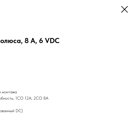
полюса, 8 А, 6 VDC
а монтажа
обность, 1СО 12А; 2СО 8А
зованный DC)