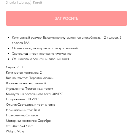
Shenler (Шенлер), Китай
ЗАПРОСИТЬ
Компактный размер. Высокая коммутационная способность - 2 полюса, З
полюса 16А.
Оптимальны для широкого спектра решений.
Светодиод и тест-кнопка по-умолчанию
Опционально защитный диодный мост
Серия: REH
Количество контактов: 2
Вид контактов: Переключающий
Вариант монтажа: Втычной
Управление: Постоянным током
Коммутация постоянного тока: 30VDC
Напряжение: 110 VDC
Опции: Светодиод и тест-кнопка
Номинальный ток: 16 А
Назначение: Силовое
Материал контактов: Серебро
lwh: 36x36x47 mm
Weight: 90 g