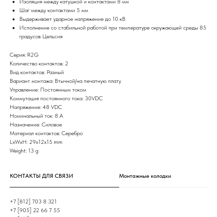
Изоляция между катушкой и контактами 8 мм
Шаг между контактами 5 мм
Выдерживает ударное напряжение до 10 кВ
Исполнение со стабильной работой при температуре окружающей среды 85
градусов Цельсия
Серия: R2G
Количество контактов: 2
Вид контактов: Разный
Вариант монтажа: Втычной/на печатную плату
Управление: Постоянным током
Коммутация постоянного тока: 30VDC
Напряжение: 48 VDC
Номинальный ток: 8 А
Назначение: Силовое
Материал контактов: Серебро
LxWxH: 29x12x15 mm
Weight: 13 g
КОНТАКТЫ ДЛЯ СВЯЗИ
Монтажные колодки
+7 [812] 703 8 321
+7 [905] 22 66 7 55