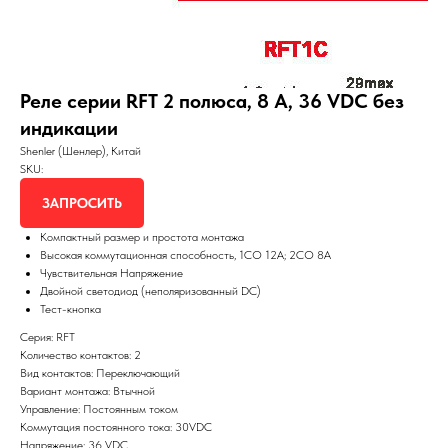
Реле серии RFT 2 полюса, 8 А, 36 VDC без
индикации
Shenler (Шенлер), Китай
SKU:
ЗАПРОСИТЬ
Компактный размер и простота монтажа
Высокая коммутационная способность, 1СО 12А; 2СО 8А
Чувствительная Напряжение
Двойной светодиод (неполяризованный DC)
Тест-кнопка
Серия: RFT
Количество контактов: 2
Вид контактов: Переключающий
Вариант монтажа: Втычной
Управление: Постоянным током
Коммутация постоянного тока: 30VDC
Напряжение: 36 VDC