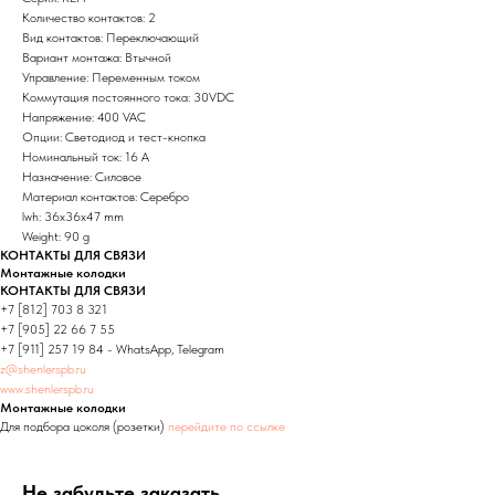
Количество контактов: 2
Вид контактов: Переключающий
Вариант монтажа: Втычной
Управление: Переменным током
Коммутация постоянного тока: 30VDC
Напряжение: 400 VAC
Опции: Светодиод и тест-кнопка
Номинальный ток: 16 А
Назначение: Силовое
Материал контактов: Серебро
lwh: 36x36x47 mm
Weight: 90 g
КОНТАКТЫ ДЛЯ СВЯЗИ
Монтажные колодки
КОНТАКТЫ ДЛЯ СВЯЗИ
+7 [812] 703 8 321
+7 [905] 22 66 7 55
+7 [911] 257 19 84 - WhatsApp, Telegram
z@shenlerspb.ru
www.shenlerspb.ru
Монтажные колодки
Для подбора цоколя (розетки)
перейдите по ссылке
Не забудьте заказать