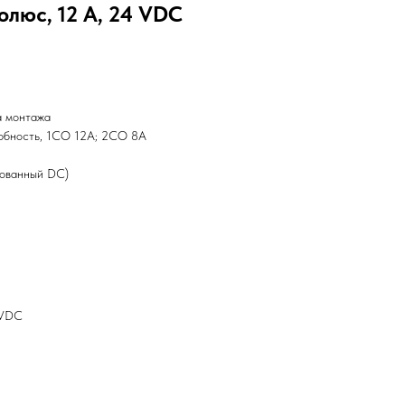
олюс, 12 А, 24 VDC
а монтажа
обность, 1СО 12А; 2СО 8А
зованный DC)
0VDC