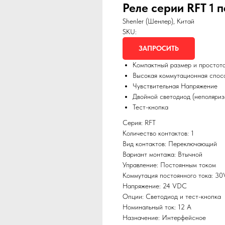
Реле серии RFT 1 п
Shenler (Шенлер), Китай
SKU:
ЗАПРОСИТЬ
Компактный размер и простот
Высокая коммутационная спос
Чувствительная Напряжение
Двойной светодиод (неполяри
Тест-кнопка
Серия: RFT
Количество контактов: 1
Вид контактов: Переключающий
Вариант монтажа: Втычной
Управление: Постоянным током
Коммутация постоянного тока: 3
Напряжение: 24 VDC
Опции: Светодиод и тест-кнопка
Номинальный ток: 12 А
Назначение: Интерфейсное