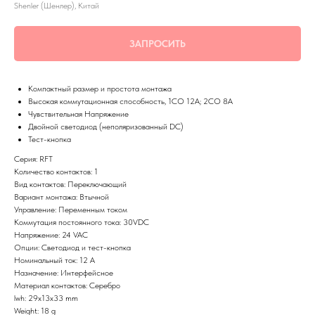
Shenler (Шенлер), Китай
ЗАПРОСИТЬ
Компактный размер и простота монтажа
Высокая коммутационная способность, 1СО 12А; 2СО 8А
Чувствительная Напряжение
Двойной светодиод (неполяризованный DC)
Тест-кнопка
Серия: RFT
Количество контактов: 1
Вид контактов: Переключающий
Вариант монтажа: Втычной
Управление: Переменным током
Коммутация постоянного тока: 30VDC
Напряжение: 24 VAC
Опции: Светодиод и тест-кнопка
Номинальный ток: 12 А
Назначение: Интерфейсное
Материал контактов: Серебро
lwh: 29x13x33 mm
Weight: 18 g