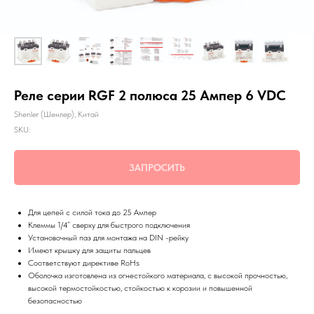
Реле серии RGF 2 полюса 25 Aмпер 6 VDC
Shenler (Шенлер), Китай
SKU:
ЗАПРОСИТЬ
Для цепей с силой тока до 25 Ампер
Клеммы 1/4” сверху для быстрого подключения
Установочный паз для монтажа на DIN -рейку
Имеют крышку для защиты пальцев
Соответствуют директиве RoHs
Оболочка изготовлена из огнестойкого материала, с высокой прочностью,
высокой термостойкостью, стойкостью к корозии и повышенной
безопасностью